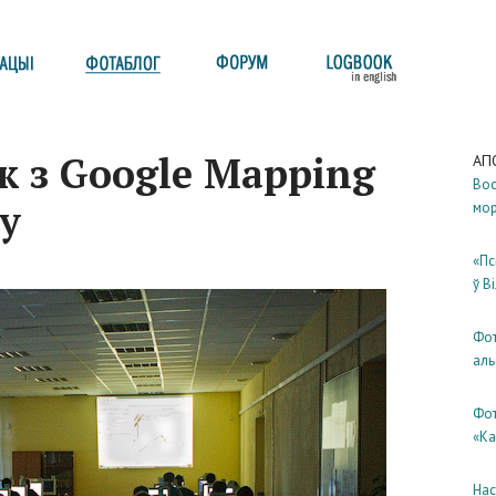
 з Google Mapping
АП
Вос
у
мо
«Пс
ў В
Фот
аль
Фот
«Ка
Нас