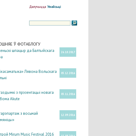
Далучыцца
Увайсьці
ОШНЯЕ Ў ФОТАБЛОГУ
еньскі шпацыр да Балтыйскага
26.10.2017
ра
іхасаматыка» Лявона Вольскага
05.12.2016
ільні
аздымкі з прэзентацыі новага
05.11.2016
бома Akute
арэпартаж з восьмай
12.09.2016
мяніцы»
трой Mirum Music Festival 2016
15.08.2016