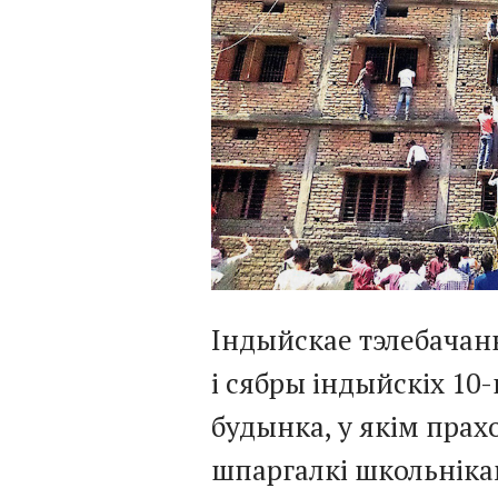
Індыйскае тэлебачанн
і сябры індыйскіх 10
будынка, у якім прахо
шпаргалкі школьніка