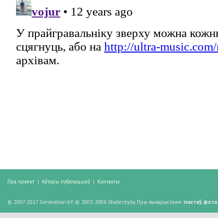
Пра праект
|
Аўтары публікацыяў
|
Кантакты
© 2007-2017 Generation.bY, © 2003-2006 Studenty.by. Пры выкарыстанні
тэкстаў
,
фота