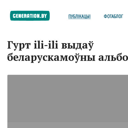
Гурт ili-ili выдаў
беларускамоўны альб