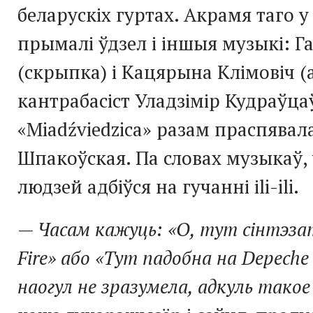
беларускіх гуртах. Акрамя таго у
прымалі ўдзел і іншыя музыкі: Г
(скрыпка) і Кацярына Клімовіч (а
кантрабасіст Уладзімір Кудраўцаў
«Miadźviedzica» разам праспявал
Шпакоўская. Па словах музыкаў,
людзей адбіўся на гучанні іli-ili.
— Часам кажуць: «О, тут сінтэзат
Fire» або «Тут падобна на Depeche
наогул не зразумела, адкуль тако