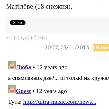
Магілёве (18 снежня).
ili-ili
,
альбомы
20:27, 25/11/2013
| Наві