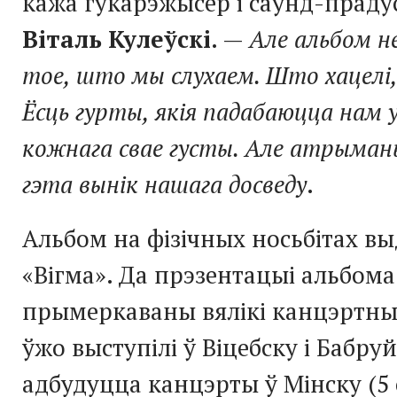
кажа гукарэжысёр і саўнд-праду
Віталь Кулеўскі
. —
Але альбом н
тое, што мы слухаем. Што хацелі, 
Ёсць гурты, якія падабаюцца нам у
кожнага свае густы. Але атрыма
гэта вынік нашага досведу
.
Альбом на фізічных носьбітах в
«Вігма». Да прэзентацыі альбома
прымеркаваны вялікі канцэртны
ўжо выступілі ў Віцебску і Бабруй
адбудуцца канцэрты ў Мінску (5 