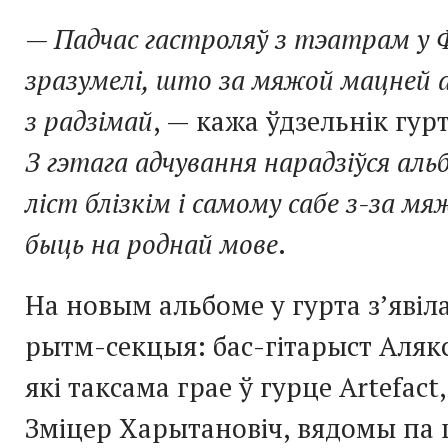
— Падчас гастроляў з тэатрам у
зразумелі, што за мяжой мацней а
з радзімай
, — кажа ўдзельнік гур
З гэтага адчування нарадзіўся аль
ліст блізкім і самому сабе з-за мяж
быць на роднай мове
.
На новым альбоме у гурта з’явіл
рытм-секцыя: бас-гітарыст Аляк
які таксама грае ў гурце Artefact,
Зміцер Харытановіч, вядомы па 