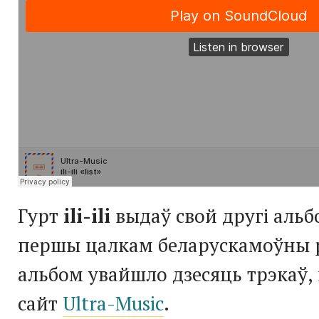
Гурт
ili-ili
выдаў свой другі аль
першы цалкам беларускамоўны рэ
альбом увайшло дзесяць трэкаў,
сайт
Ultra-Music
.