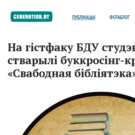
На гістфаку БДУ студ
стварылі буккросінг-к
«Свабодная бібліятэка