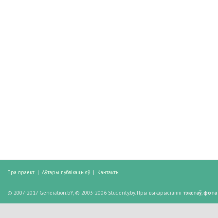
Пра праект
|
Аўтары публікацыяў
|
Кантакты
© 2007-2017 Generation.bY, © 2003-2006 Studenty.by. Пры выкарыстанні
тэкстаў
,
фота