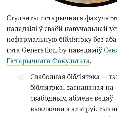
Студэнты гістарычнага факультэ
наладзілі ў сваёй навучальнай у
нефармальную бібліятэку без аба
гэта Generation.by паведаміў
Сен
Гістарычнага Факультэта
.
Свабодная бібліятэка — гэ
бібліятэка, заснаваная на
свабодным абмене ведаў
выключна з альтруістычн