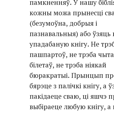
памкненняў. У нашу біблі
кожны можа прынесці свае
(безумоўна, добрыя і
пазнавальныя) або ўзяць 
упадабаную кнігу. Не трэ
пашпартоў, не трэба чыта
білетаў, не трэба ніякай
бюракратыі. Прынцып пр
бярэце з палічкі кнігу, а 
пакідаеце сваю, ці яшчэ 
выбіраеце любую кнігу, а 