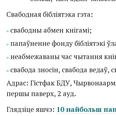
Свабодная бібліятэка гэта:
свабодны абмен кнігамі;
папаўненне фонду бібліятэкі ўл
неабмежаваны час чытання кніг
свабода зносін, свабода ведаў, 
Адрас: Гістфак БДУ, Чырвонаарм
першы паверх, 2 ауд.
Глядзіце яшчэ:
10 найбольш па