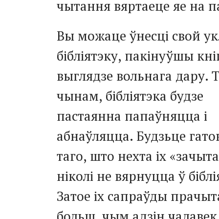
чытання вяртаеце яе на п
Вы можаце ўнесці свой ук
бібліятэку, пакінуўшы кніг
выглядзе вольнага дару. 
чынам, бібліятэка будзе
пастаянна папаўняцца і
абнаўляцца. Будзьце гато
таго, што нехта іх «зачыта
ніколі не вярнуцца ў біблі
Затое іх сапраўды прачыт
больш, чым адзін чалавек