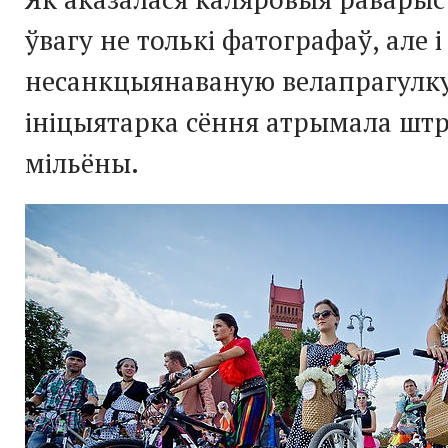
ўвагу не толькі фатографаў, але і 
несанкцыянаваную велапрагулку
ініцыятарка сёння атрымала штр
мільёны.