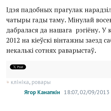
Ідэя падобных прагулак нарадзі
чатыры гады таму. Мінулай вос
дабралася да нашага рэгіёну. У 
2012 на кіеўскі вінтажны заезд с
некалькі сотнях раварыстаў.
клініка
,
ровары
Ягор Канапкін
18:07, 02/09/2013