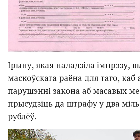
Ірыну, якая наладзіла імпрэзу, в
маскоўскага раёна для таго, каб 
парушэнні закона аб масавых ме
прысудзіць да штрафу у два міль
рублёў.