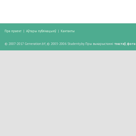
Пра праект
|
Аўтары публікацыяў
|
Кантакты
© 2007-2017 Generation.bY, © 2003-2006 Studenty.by. Пры выкарыстанні
тэкстаў
,
фота