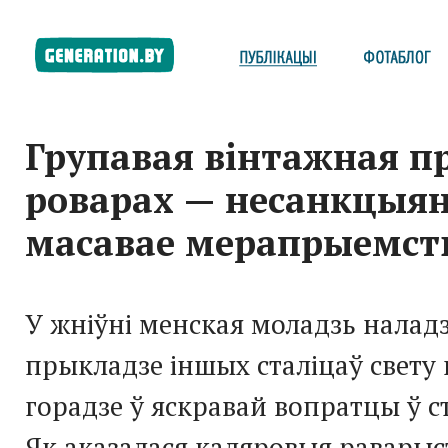
Групавая вінтажная п
роварах — несанкцыя
масавае мерапрыемст
У жніўні менская моладзь наладз
прыкладзе іншых сталіцаў свету
горадзе ў яскравай вопратцы ў с
Як аказалася каляровыя равары