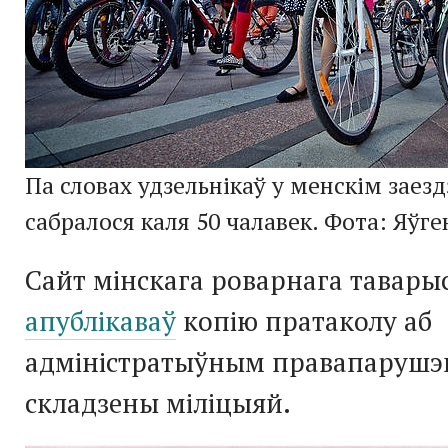
Па словах удзельнікаў у менскім заезд
сабралося каля 50 чалавек. Фота: Яўген
Сайт мінскага роварнага тавары
апублікаваў
копію пратаколу аб
адміністратыўным правапарушэнн
складзены міліцыяй.