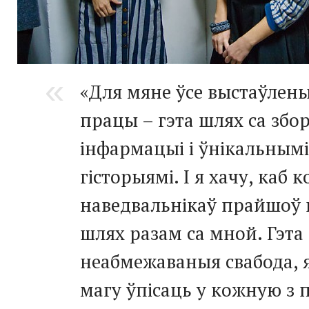
«Для мяне ўсе выстаўлен
працы – гэта шлях са збо
інфармацыі і ўнікальнымі
гісторыямі. І я хачу, каб 
наведвальнікаў прайшоў 
шлях разам са мной. Гэта
неабмежаваныя свабода, 
магу ўпісаць у кожную з п