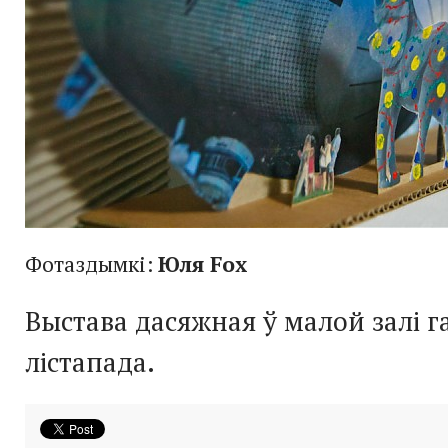
Фотаздымкі:
Юля Fox
Выстава дасяжная ў малой залі га
лістапада.