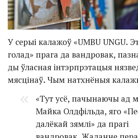
У серыі калажоў «UMBU UNGU. Э
голад» прага да вандровак, пазн
ды ўласная інтэрпрэтацыя нязв
мясцінаў. Чым натхнёныя калаж
«Тут усё, пачынаючы ад 
Майка Олдфільда, яго «Пе
далёкай зямлі» да прагі
вандровак. Жаданне пер