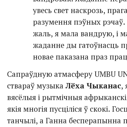
увесь свет наскрозь, прага
разумення пэўных рэчаў.
жаль, я мала вандрую, і м
жаданне ды гатоўнасць 
новае паказана праз пра
Сапраўдную атмасферу UMBU U
ствараў музыка
Лёха Чыканас
,
вясёлыя і рытмічныя афрыканскі
якія многія пусціліся ў скокі. Госці
танчылі, а Ганна бесперапынна