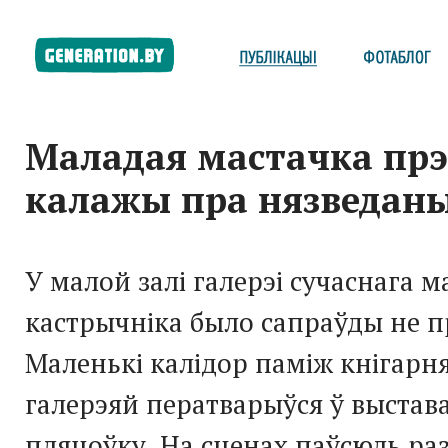
Маладая мастачка прэ
калажы пра нязведан
У малой залі галерэі сучаснага м
кастрычніка было сапраўды не п
Маленькі калідор паміж кнігарня
галерэяй ператварыўся ў выста
пляцоўку. На сценах паўсюль р