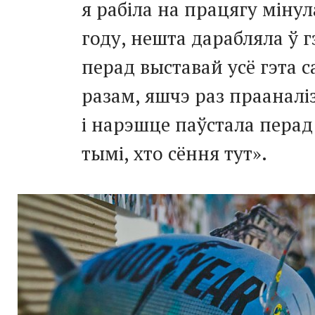
я рабіла на працягу мінул
году, нешта дарабляла ў 
перад выставай усё гэта с
разам, яшчэ раз прааналі
і нарэшце паўстала перад 
тымі, хто сёння тут».