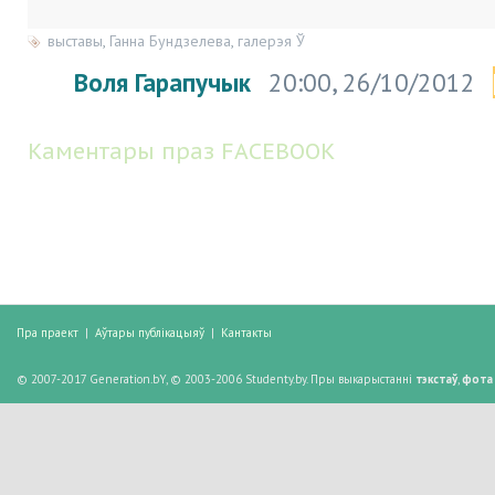
выставы
,
Ганна Бундзелева
,
галерэя Ў
Воля Гарапучык
20:00, 26/10/2012
Каментары праз FACEBOOK
Пра праект
|
Аўтары публікацыяў
|
Кантакты
© 2007-2017 Generation.bY, © 2003-2006 Studenty.by. Пры выкарыстанні
тэкстаў
,
фота