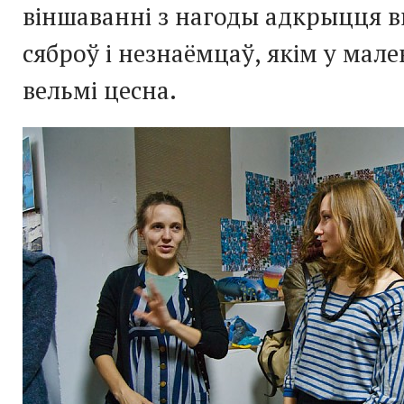
віншаванні з нагоды адкрыцця в
сяброў і незнаёмцаў, якім у мале
вельмі цесна.