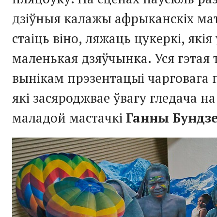
дзіўныя калажы афрыканскіх мат
стаіць віно, ляжаць цукеркі, якія
маленькая дзяўчынка. Уся гэтая 
вынікам прэзентацыі чарговага п
які засяроджвае ўвагу гледача на
маладой мастачкі
Ганны Бундз