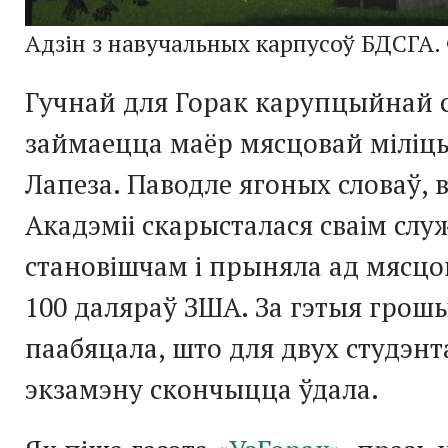
Адзін з навучальных карпусоў БДСГА.
Гучнай для Горак карупцыйнай 
займаецца маёр мясцовай міліц
Лапеза. Паводле ягоных словаў,
Акадэміі скарысталася сваім сл
становішчам і прыняла ад мясцо
100 даляраў ЗША. За гэтыя грош
паабяцала, што для двух студэнт
экзамэну скончыцца ўдала.