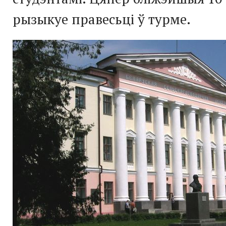
рызыкуе правесьці ў турме.