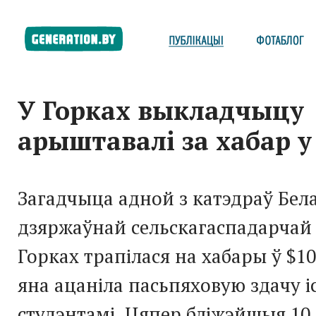
У Горках выкладчыцу
арыштавалі за хабар у
Загадчыца адной з катэдраў Бел
дзяржаўнай сельскагаспадарчай 
Горках трапілася на хабары ў $10
яна ацаніла пасьпяховую здачу 
студэнтамі. Цяпер бліжэйшыя 10