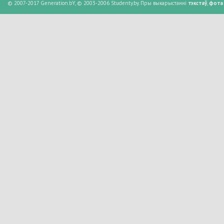
© 2007-2017 Generation.bY, © 2003-2006 Studenty.by. Пры выкарыстанні
тэкстаў
,
фота