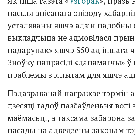
Як піша газэта «
УзГорак
», празь 
пасьля апісанага эпізоду хабарн
усталяваны яшчэ адзін падобны 
выкладчыца не адмовілася прын
падарунак» яшчэ $50 ад іншага ч
Зноўку папрасілі «дапамагчы» ў
праблемы з іспытам для яшчэ ад
Падазраванай пагражае тэрмін а
дзесяці гадоў пазбаўленьня волі
маёмасьці, а таксама забарона 
пасады на адведзены законам тэ