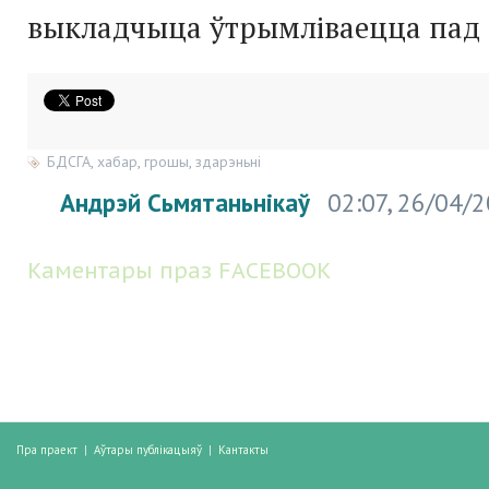
выкладчыца ўтрымліваецца пад 
БДСГА
,
хабар
,
грошы
,
здарэньні
Андрэй Сьмятаньнікаў
02:07, 26/04/
Каментары праз FACEBOOK
Пра праект
|
Аўтары публікацыяў
|
Кантакты