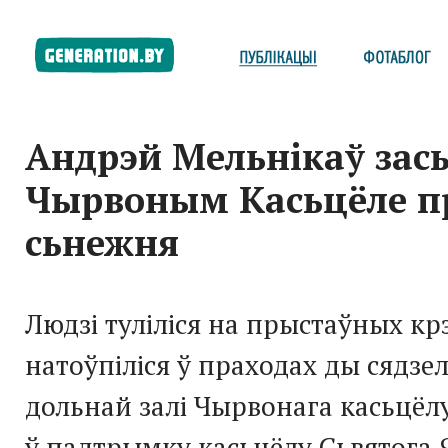
Андрэй Мельнікаў зась
Чырвоным Касьцёле п
сьнежня
Людзі туліліся на прыстаўных кр
натоўпіліся ў праходах ды сядзел
дольнай залі Чырвонага касьцёл
ў падтрымку касьцёлу Сьвятога 