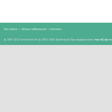
Пра праект
|
Аўтары публікацыяў
|
Кантакты
© 2007-2017 Generation.bY, © 2003-2006 Studenty.by. Пры выкарыстанні
тэкстаў
,
фота