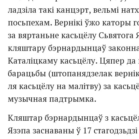
ладзіла такі канцэрт, вельмі нат
посьпехам. Вернікі ўжо каторы 
за вяртаньне касьцёлу Сьвятога Я
кляштару бэрнардынцаў законна
Каталіцкаму касьцёлу. Цяпер да
барацьбы (штопанядзелак вернік
ля касьцёлу на малітву) за касьц
музычная падтрымка.
Кляштар бэрнардынцаў з касьцё
Язэпа заснаваны ў 17 стагодзьдзі