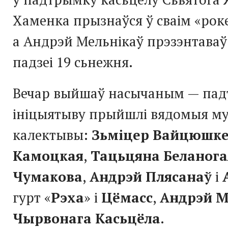
Хаменка прызнаўся ў сваім «роке
а Андрэй Мельнікаў прэзэнтаваў
падзеі 19 сьнежня.
Вечар выйшаў насычаным — па
ініцыятыву прыйшлі вядомыя муз
калектывы:
Зьміцер Вайцюшке
Камоцкая
,
Тацьцяна Беланога
Чумакова
,
Андрэй Плясанаў
і
гурт «
Рэха
» і
Цёмасс
,
Андрэй М
Чырвонага Касьцёла
.