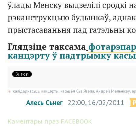
ўлады Менску выдзелілі сродкі н
рэканструкцыю будынкаў, аднак
прыстасаваньня пад гатэльны к
Глядзіце таксама
фотарэпар
канцэрту ў падтрымку касьц
салідарнасьць
,
канцэрты
,
касьцёл Сьв.Язэпа
,
Андрэй Мельнікаў
,
ар
Алесь Сьнег
22:00, 16/02/2011
| 
Каментары праз FACEBOOK