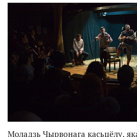
Моладзь Чырвонага касьцёлу, я