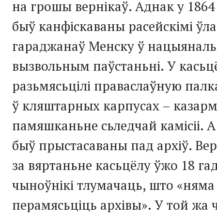
на грошы вернікаў. Аднак у 1864
быў канфіскаваны расейскімі ўла
гараджанаў Менску ў нацыянал
вызвольным паўстаньні. У касьц
разьмясьцілі праваслаўную палк
ў кляштарных карпусах – казарм
памяшканьне сьледчай камісіі. А
быў прыстасаваны пад архіў. Ве
за вяртаньне касьцёлу ўжо 18 га
чыноўнікі тлумачаць, што «няма
перамясьціць архівы». У той жа ч