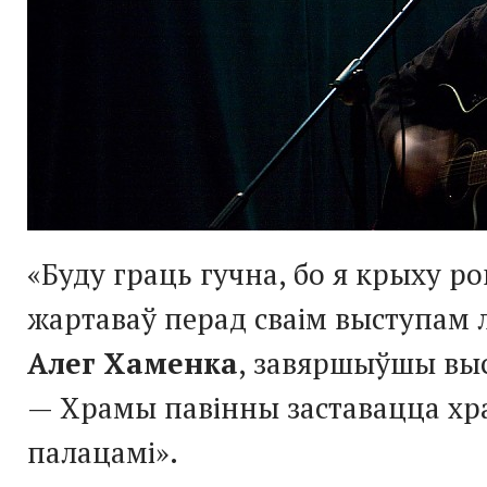
«Буду граць гучна, бо я крыху ро
жартаваў перад сваім выступам 
Алег Хаменка
, завяршыўшы выс
— Храмы павінны заставацца хр
палацамі».