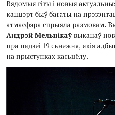
Вядомыя гіты і новыя актуальны
канцэрт быў багаты на прэзэнтац
атмасфэра спрыяла размовам. В
Андрэй Мельнікаў
выканаў нов
пра падзеі 19 сьнежня, якія адбы
на прыступках касьцёлу.