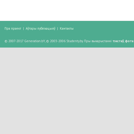
Пра праект
|
Аўтары публікацыяў
|
Кантакты
© 2007-2017 Generation.bY, © 2003-2006 Studenty.by. Пры выкарыстанні
тэкстаў
,
фота