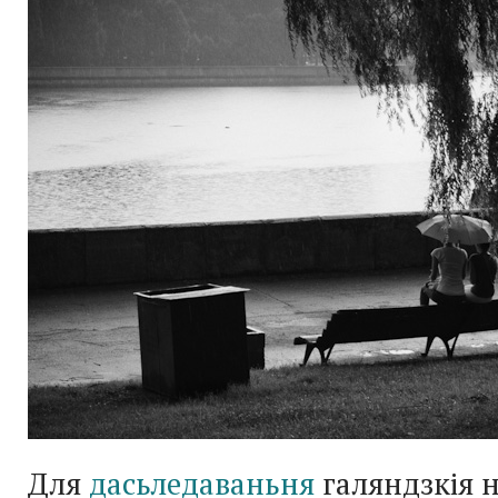
Для
дасьледаваньня
галяндзкія 