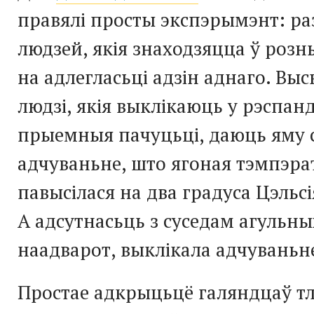
правялі просты экспэрымэнт: ра
людзей, якія знаходзяцца ў розн
на адлегласьці адзін аднаго. Выс
людзі, якія выклікаюць у рэспан
прыемныя пачуцьці, даюць яму 
адчуваньне, што ягоная тэмпэра
павысілася на два градуса Цэльсі
А адсутнасьць з суседам агульны
наадварот, выклікала адчуваньн
Простае адкрыцьцё галяндцаў т