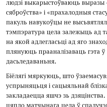
людзі выкарыстоўваюць выразы 
сяброўства» і «прахалодныя стасу
пакуль навукоўцы не высьвятлялі
тэмпэратура цела залежыць ад та
на якой адлегласьці ад яго знахо
плянуюць прааналізаваць гэта ў
дасьледаваньня.
Біёлягі мяркуюць, што ўзаемасув
успрыняцьця і сацыяльнай блізк
закладаецца яшчэ зь дзяцінства. 
цяпло матчынага цела ў спалучэ