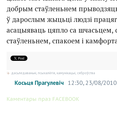
добрым стаўленьнем прыводзяць 
ў дарослым жыцьці людзі праця
асацыяваць цяпло са шчасьцем, 
стаўленьнем, спакоем і камфорт
дасьледаваньні
,
псыхалёгія
,
камунікацыі
,
сяброўства
Косьця Прагулевіч
12:30, 23/08/2010
Каментары праз FACEBOOK