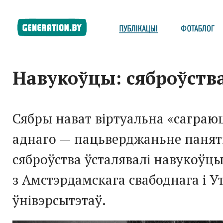
Навукоўцы: сяброўства
Сябры нават віртуальна «саграюц
аднаго — пацьверджаньне панят
сяброўства ўсталявалі навукоўц
з Амстэрдамскага свабоднага і У
ўнівэрсытэтаў.