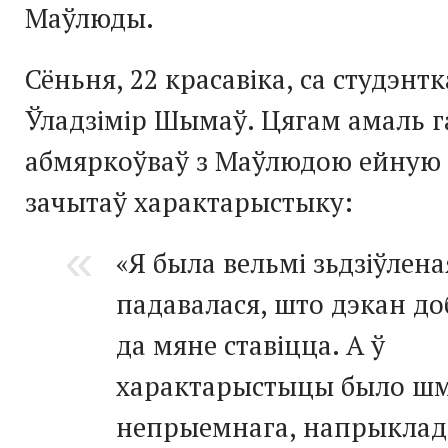
Маўлюды.
Сёньня, 22 красавіка, са студэнт
Ўладзімір Шымаў. Цягам амаль г
абмяркоўваў з Маўлюдою ейную 
зачытаў характарыстыку:
«Я была вельмі зьдзіўлена
падавалася, што дэкан до
да мяне ставіцца. А ў
характарыстыцы было ш
непрыемнага, напрыклад