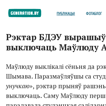
Рэктар БДЭУ вырашыў
выключаць Маўлюду А
Маўлюду выклікалі сёньня да рэ
Шымава. Паразмаўляўшы са студ
унучкаю
», рэктар прыняў рашэнь
выключаць. Саму Маўлюду перш 
парадавала студэнцкая салідарн