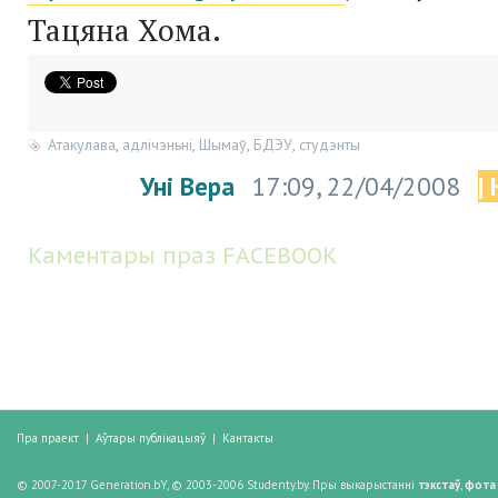
Тацяна Хома.
Атакулава
,
адлічэньні
,
Шымаў
,
БДЭУ
,
студэнты
Уні Вера
17:09, 22/04/2008
|
Каментары праз FACEBOOK
Пра праект
|
Аўтары публікацыяў
|
Кантакты
© 2007-2017 Generation.bY, © 2003-2006 Studenty.by. Пры выкарыстанні
тэкстаў
,
фота