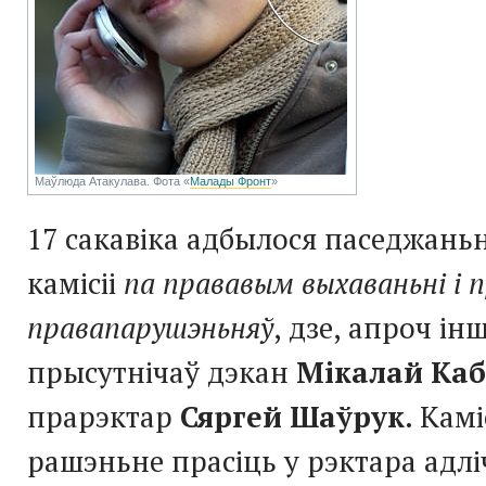
Маўлюда Атакулава. Фота «
Малады Фронт
»
17 сакавіка адбылося паседжань
камісіі
па прававым выхаваньні і
правапарушэньняў
, дзе, апроч ін
прысутнічаў дэкан
Мікалай Ка
прарэктар
Сяргей Шаўрук
. Кам
рашэньне прасіць у рэктара адл