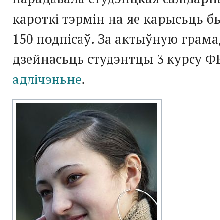
кароткі тэрмін на яе карысьць б
150 подпісаў. За актыўную грам
дзейнасьць студэнтцы 3 курсу 
адлічэньне
.