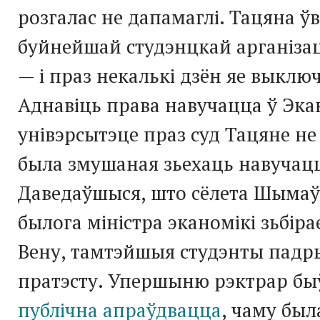
розгалас не дапамаглі. Тацяна ў
буйнейшай студэнцкай арганіз
— і праз некалькі дзён яе выклю
Аднавіць права навучацца ў Эк
унівэрсытэце праз суд Тацяне не 
была змушаная зьехаць навучацц
Даведаўшыся, што сёлета Шымаў 
былога міністра эканомікі зьбір
Вену, тамтэйшыя студэнты падр
пратэсту. Упершыню рэктрар б
публічна апраўдвацца
, чаму бы