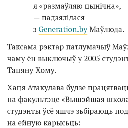
я «размаўляю цынічна»,
— падзялілася
з
Generation.by
Маўлюда.
Таксама рэктар патлумачыў Маў
чаму ён выключыў у 2005 студэ
Тацяну Хому.
Хаця Атакулава будзе працягвац
на факультэце «Вышэйшая школа
студэнты ўсё яшчэ зьбіраюць по
на ейную карысьць: