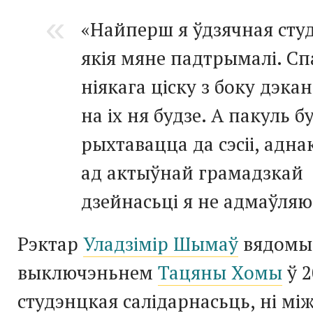
«Найперш я ўдзячная сту
якія мяне падтрымалі. Сп
ніякага ціску з боку дэка
на іх ня будзе. А пакуль б
рыхтавацца да сэсіі, адна
ад актыўнай грамадзкай
дзейнасьці я не адмаўляю
Рэктар
Уладзімір Шымаў
вядомы
выключэньнем
Тацяны Хомы
ў 2
студэнцкая салідарнасьць, ні м