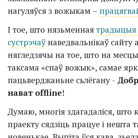
нагуляўся з вожыкам –
працягва
І тое, што нязьменная
традыцыя 
сустрэчаў
наведвальнікаў сайту 
нягледзячы на тое, што на месц
таксама «спаў вожык», самае ярк
пацьверджаньне сьлёгану -
Добр
нават offline
!
Думаю, многія здагадаліся, што
праекту сядзіць працуе і нешта 
новенькае. Выпіта ўся кава, зьед