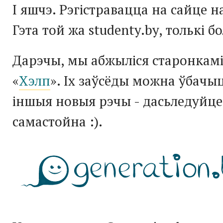
І яшчэ. Рэгістравацца на сайце н
Гэта той жа studenty.by, толькі 
Дарэчы, мы абжыліся старонкамі
«
Хэлп
». Іх заўсёды можна ўбачыц
іншыя новыя рэчы - дасьледуйце
самастойна :).