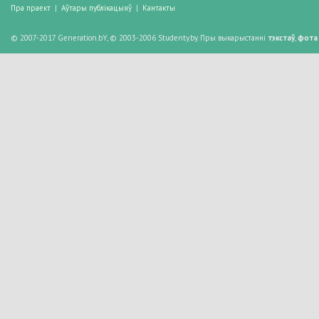
Пра праект
|
Аўтары публікацыяў
|
Кантакты
© 2007-2017 Generation.bY, © 2003-2006 Studenty.by. Пры выкарыстанні
тэкстаў
,
фота