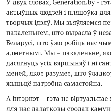
У двух словах, Generation.by - гэ
актыўных людзей і пляцоўка для
творчых ідэяў. Мы зьяўляемся 
пакаленьнем, што вырасла ў не
Беларусі, што ўжо робіць нас чы
адметнымі. Мы – пакаленьне, як
дасягнуць усіх вяршыняў і ні с
меней, якое разумее, што ўладко
жыцьцё патрэбна самастойна.
А інтэрнэт – гэта не віртуальнае
для нас дадатковы сродак камун