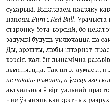
сухарыкі. Выказваем падзяку ка
напоям
Burn
і
Red Bull
. Урачыста
старонку бэта-вэрсіяй, бо нека
задумкі будуць уключацца на са
Ды, зрэшты, любы інтэрнэт-праек
вэрсія, калі ён дынамічна разьвів
зьмяняецца. Так што, думаем, п
не пачаць рамонт, а ўмець яго ск
актуальная ў віртуальнай прасто
- не ўчыняць канкрэтных разруха