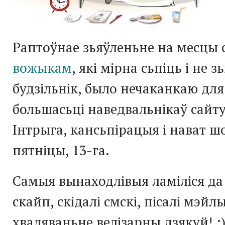
Раптоўнае зьяўленьне на месцы 
вожыкам
, які мірна сьпіць і не з
будзільнік, было нечаканкаю дл
большасьці наведвальнікаў сайту
Інтрыга, кансьпірацыя і нават шок
пятніцы, 13-га.
Самыя вынаходлівыя ламіліся да 
скайп, скідалі смскі, пісалі мэйлы
хваляваньне велізарны дзякуй! :)