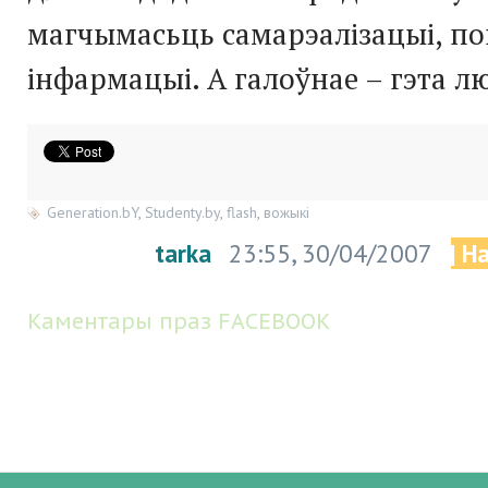
магчымасьць самарэалізацыі, п
інфармацыі. А галоўнае – гэта люд
Generation.bY
,
Studenty.by
,
flash
,
вожыкі
tarka
23:55, 30/04/2007
| Н
Каментары праз FACEBOOK