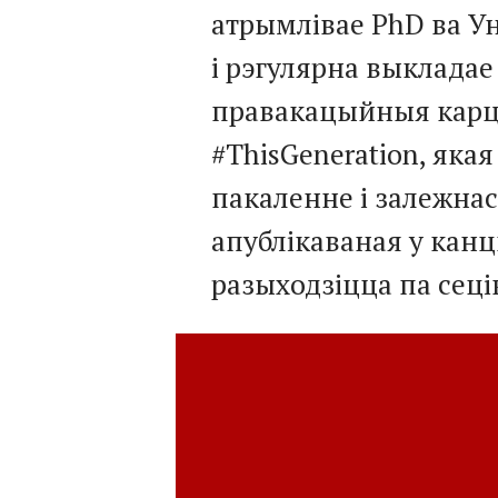
атрымлівае PhD ва У
і рэгулярна выкладае
правакацыйныя карці
#ThisGeneration, якая
пакаленне і залежнас
апублікаваная у канцы
разыходзіцца па сеці