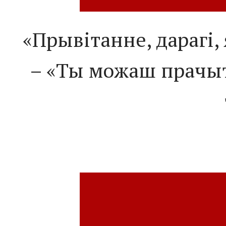
«Прывітанне, дарагі,
– «Ты можаш прачыта