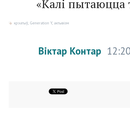
«Калі пытаюцца 
крэатыў
,
Generation Y
,
актывізм
Віктар Контар
12:20