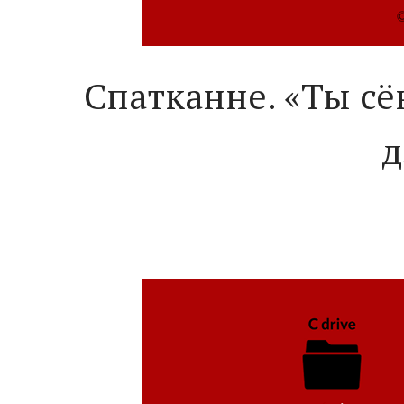
Спатканне. «Ты сё
д