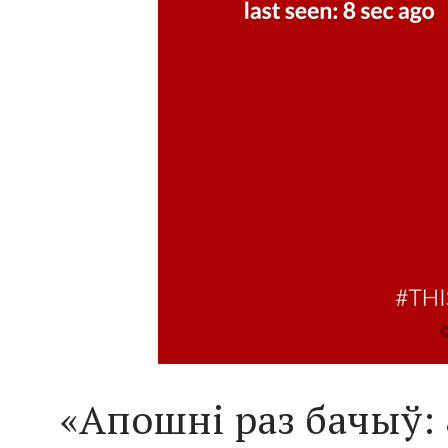
«Апошні раз бачыў: 