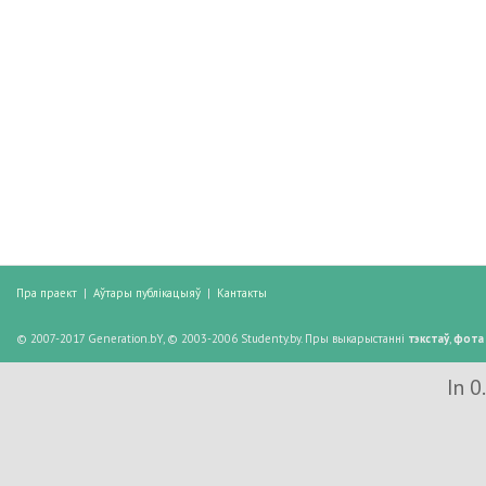
Пра праект
|
Аўтары публікацыяў
|
Кантакты
© 2007-2017 Generation.bY, © 2003-2006 Studenty.by. Пры выкарыстанні
тэкстаў
,
фота
In 0