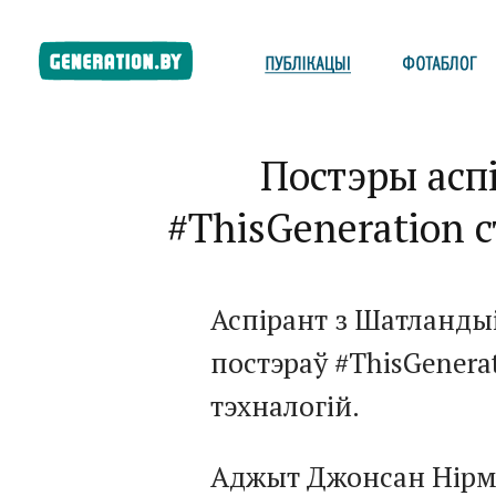
Постэры асп
#ThisGeneration с
Аспірант з Шатланды
постэраў #ThisGenera
тэхналогій.
Аджыт Джонсан Нірмал