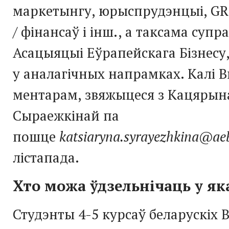
маркетынгу, юрыспрудэнцыі, GR,
/ фінансаў і інш., а таксама супр
Асацыяцыі Еўрапейскага Бізнесу
у аналагічных напрамках. Калі 
ментарам, звяжыцеся з Кацярын
Сыраежкінай па
пошце
katsiaryna.syrayezhkina@ae
лістапада.
Хто можа ўдзельнічаць у як
Студэнты 4-5 курсаў беларускіх