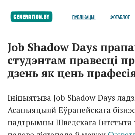
Job Shadow Days прапа
студэнтам правесці п
дзень як цень прафесі
Ініцыятыва Job Shadow Days ладз
Асацыяцыяй Еўрапейскага бізнэ
падтрымцы Шведскага Інтстыта 
палове лістапада ў межах
Сусвет