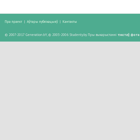
Пра праект
|
Аўтары публікацыяў
|
Кантакты
© 2007-2017 Generation.bY, © 2003-2006 Studenty.by. Пры выкарыстанні
тэкстаў
,
фота