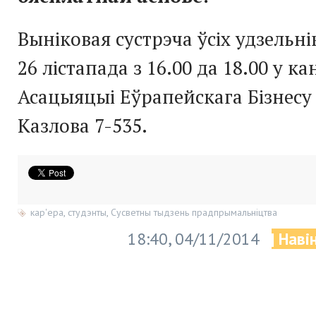
Выніковая сустрэча ўсіх удзельн
26 лістапада з 16.00 да 18.00 у к
Асацыяцыі Еўрапейскага Бізнесу 
Казлова 7-535.
кар'ера
,
студэнты
,
Сусветны тыдзень прадпрымальніцтва
18:40, 04/11/2014
| Наві