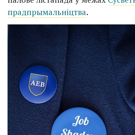
прадпрымальніцтва
.