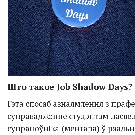
Што такое Job Shadow Days?
Гэта спосаб азнаямлення з прафе
суправаджэнне студэнтам дасве
супрацоўніка (ментара) ў рэаль