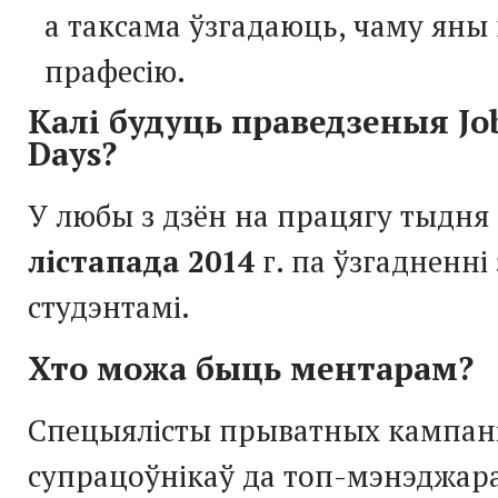
а таксама ўзгадаюць, чаму яны
прафесію.
Калі будуць праведзеныя Jo
Days?
У любы з дзён на працягу тыдня
лістапада 2014
г. па ўзгадненні 
студэнтамі.
Хто можа быць ментарам?
Спецыялісты прыватных кампані
супрацоўнікаў да топ-мэнэджара