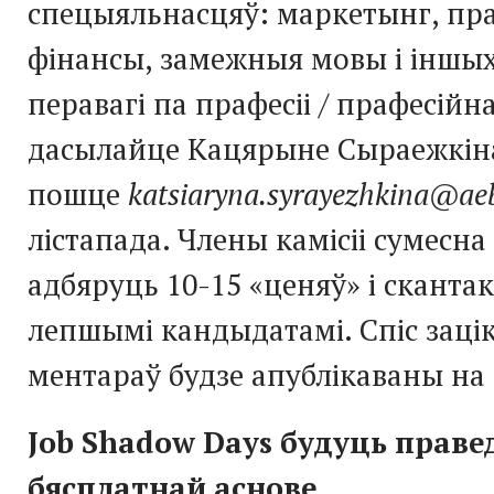
спецыяльнасцяў: маркетынг, пра
фінансы, замежныя мовы і іншых
перавагі па прафесіі / прафесій
дасылайце Кацярыне Сыраежкін
пошце
katsiaryna.syrayezhkina@ae
лістапада. Члены камісіі сумесна
адбяруць 10-15 «ценяў» і сканта
лепшымі кандыдатамі. Спіс заці
ментараў будзе апублікаваны на
Job Shadow Days будуць праве
бясплатнай аснове.