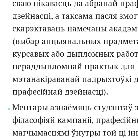
сваю цікавасць да абранай праф
дзейнасці, а таксама пасля змо
скарэктаваць намечаны акадэм
(выбар апцыянальных прадмета
курсавых або дыпломных работ
пераддыпломнай практык для
мэтанакіраванай падрыхтоўкі 
прафесійнай дзейнасці).
Ментары азнаёмяць студэнтаў з
філасофіяй кампаніі, прафесій
магчымасцямі ўнутры той ці ін