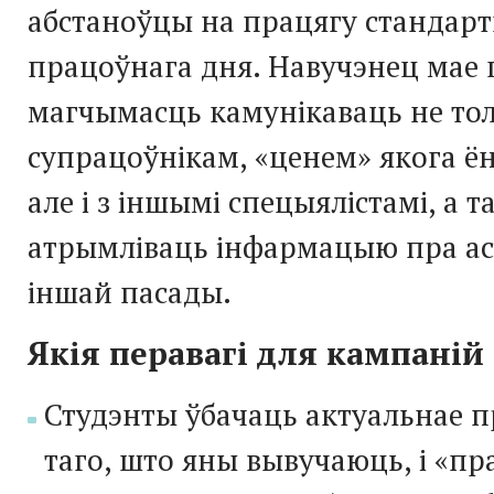
абстаноўцы на працягу стандарт
працоўнага дня. Навучэнец мае
магчымасць камунікаваць не тол
супрацоўнікам, «ценем» якога ён
але і з іншымі спецыялістамі, а 
атрымліваць інфармацыю пра аса
іншай пасады.
Якія перавагі для кампаній 
Студэнты ўбачаць актуальнае 
таго, што яны вывучаюць, і «пр