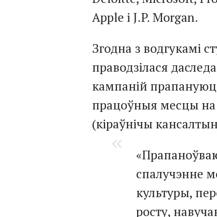
Apple і J.P. Morgan.
Згодна з водгукамі ст
праводзілася даследа
кампаній прапануюц
працоўныя месцы на
(кіраўнічы кансалтынг
«Прапаноўва
спалучэнне м
культуры, пер
росту, навуча