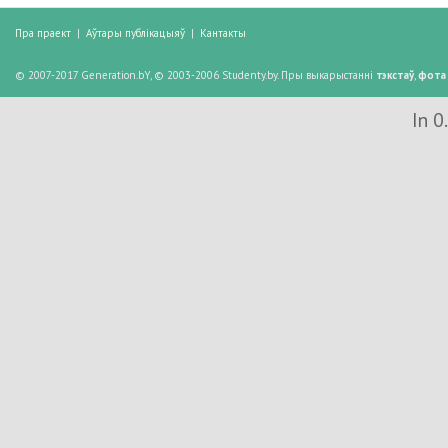
Пра праект
|
Аўтары публікацыяў
|
Кантакты
© 2007-2017 Generation.bY, © 2003-2006 Studenty.by. Пры выкарыстанні
тэкстаў
,
фота
In 0