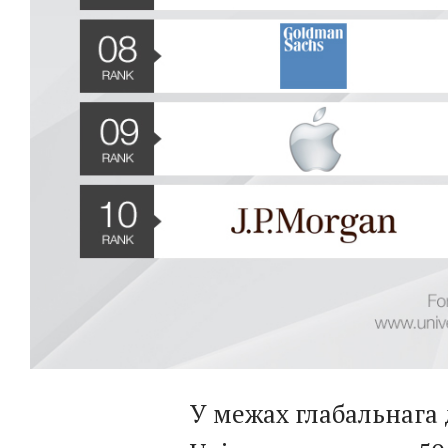
У межах глабальнага