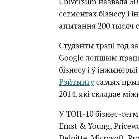
Universum назвала 50
сегментах бізнесу і 
апытання 200 тысяч с
Студэнты трэці год 
Google лепшым праца
бізнесу і ў інжынеры
Рэйтынгу
самых прыв
2014, які складае мі
У ТОП-10 бізнес-сегм
Ernst & Young, Price
Deloitte, Microsoft, P