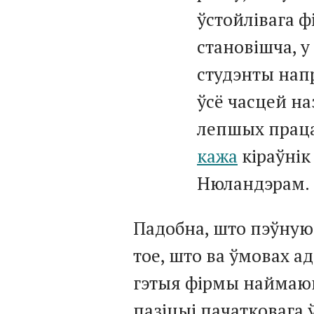
ўстойлівага ф
становішча, у
студэнты напр
ўсё часцей н
лепшых праца
кажа
кіраўнік
Нюландэрам.
Падобна, што пэўную 
тое, што ва ўмовах а
гэтыя фірмы наймаюц
пазіцыі пачатковага 