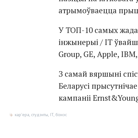
атрымоўваецца прыця
У ТОП-10 самых жада
інжынерыі / IT ўвайш
Group, GE, Apple, IBM, 
З самай вяршыні спі
Беларусі прысутнічае 
кампаніі Ernst&Youn
кар'ера
,
студэнты
,
IT
,
бізнэс