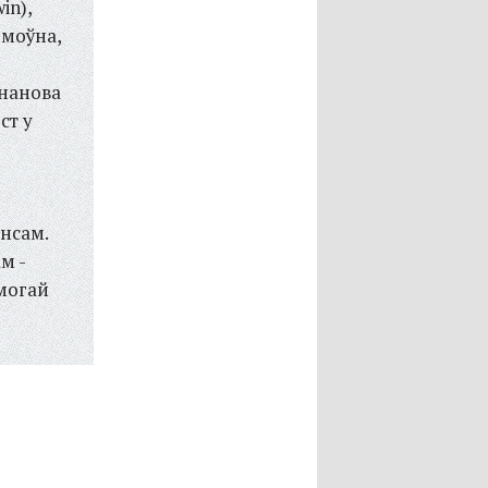
in),
дмоўна,
 нанова
ст у
энсам.
м -
могай