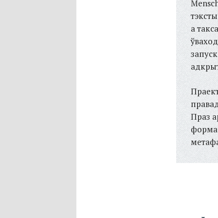
Menschl
тэксты
а такс
ўваход
запуск
адкрыт
Праект
правад
Праз а
формай
метафа