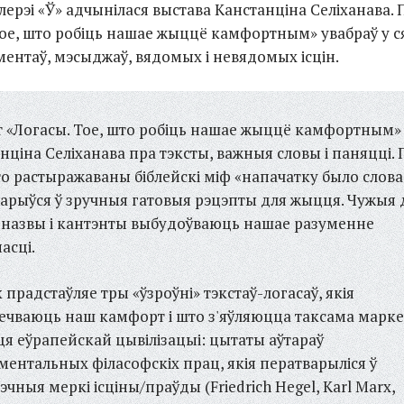
лерэі «Ў» адчынілася выстава Канстанціна Селіханава.
Тое, што робіць нашае жыццё камфортным» увабраў у с
ментаў, мэсыджаў, вядомых і невядомых ісцін.
 «Логасы. Тое, што робіць нашае жыццё камфортным»
нціна Селіханава пра тэксты, важныя словы і паняцці. 
то растыражаваны біблейскі міф «напачатку было слова
арыўся ў зручныя гатовыя рэцэпты для жыцця. Чужыя 
 назвы і кантэнты выбудоўваюць нашае разуменне
асці.
 прадстаўляе тры «ўзроўні» тэкстаў-логасаў, якія
ечваюць наш камфорт і што з'яўляюцца таксама марке
ця еўрапейскай цывілізацыі: цытаты аўтараў
ентальных філасофскіх прац, якія ператварыліся ў
эчныя меркі ісціны/праўды (Friedrich Hegel, Karl Marx,