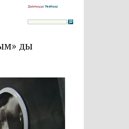
Далучыцца
Увайсьці
шым» ды