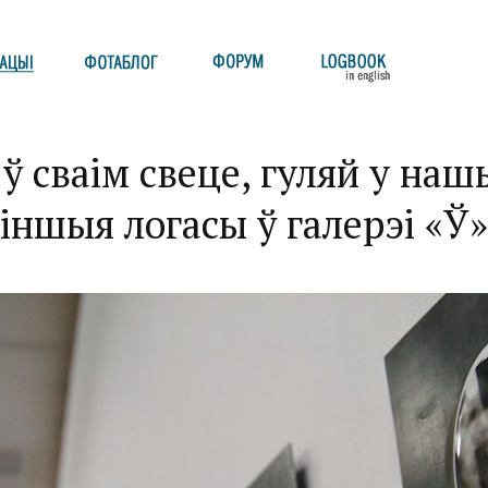
ў сваім свеце, гуляй у на
іншыя логасы ў галерэі «Ў»