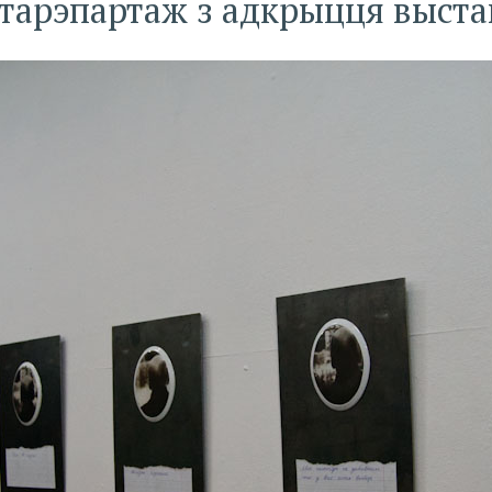
тарэпартаж з адкрыцця выст