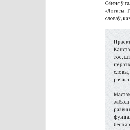
Сёння ў га
«Логасы. 
словаў, ка
Праект
Канста
тое, ш
ператв
словы,
рэчаісн
Мастак
забясп
развіц
фундам
беспяр