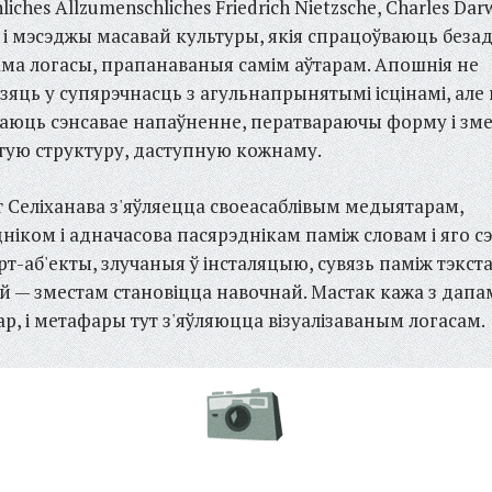
iches Allzumenschliches Friedrich Nietzsche, Charles Darw
 і мэсэджы масавай культуры, якія спрацоўваюць беза
ама логасы, прапанаваныя самім аўтарам. Апошнія не
зяць у супярэчнасць з агульнапрынятымі ісцінамі, але
аюць сэнсавае напаўненне, ператвараючы форму і зме
ую структуру, даступную кожнаму.
 Селіханава з'яўляецца своеасаблівым медыятарам,
ніком і адначасова пасярэднікам паміж словам і яго с
рт-аб'екты, злучаныя ў інсталяцыю, сувязь паміж тэкста
 — зместам становіцца навочнай. Мастак кажа з дапа
р, і метафары тут з'яўляюцца візуалізаваным логасам.