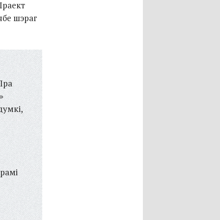
 Праект
ябе шэраг
Пра
»
думкі,
рамі