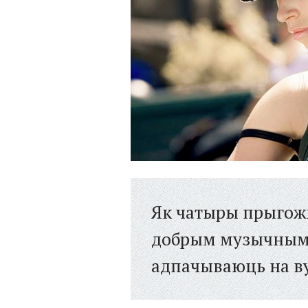
Як чатыры прыгожы
добрым музычным 
адпачываюць на ву