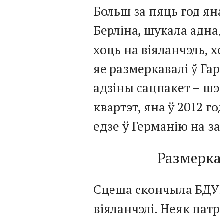
Больш за пяць год ян
Берліна, шукала адна
хоць на віяланчэль, 
яе размеркавалі ў Га
адзіны сацпакет – шэ
квартэт, яна ў 2012 го
едзе ў Германію на за
Размерка
Сцеша скончыла БДУКІ
віяланчэлі. Неяк пат