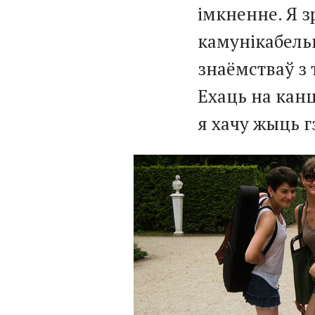
імкненне. Я з
камунікабель
знаёмстваў з 
Ехаць на канц
я хачу жыць 