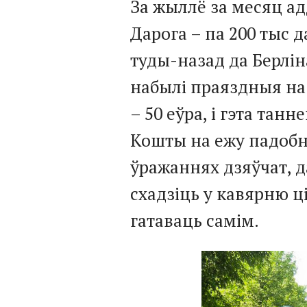
За жыллё за месяц ад
Дарога – па 200 тыс д
туды-назад да Берліна
набылі праяздныя на 
– 50 еўра, і гэта тан
Кошты на ежу падобн
ўражаннях дзяўчат, 
схадзіць у кавярню ц
гатаваць самім.