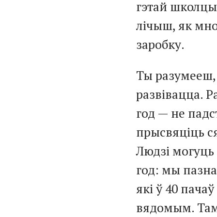
гэтай школцы 
лічыш, як мно
заробку.
Ты разумееш, 
развівацца. Р
год — не падст
прысвяціць ся
Людзі могуць 
год: мы пазна
які ў 40 пачаў
вядомым. Там