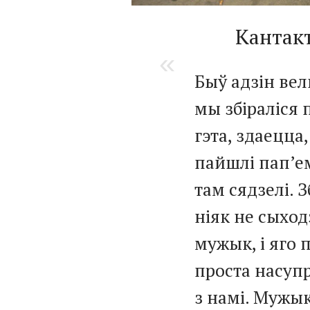
Кантак
Быў адзін ве
мы збіраліся п
гэта, здаецца
пайшлі пап’ем
там сядзелі. З
ніяк не сыходз
мужык, і яго 
проста насупр
з намі. Мужык