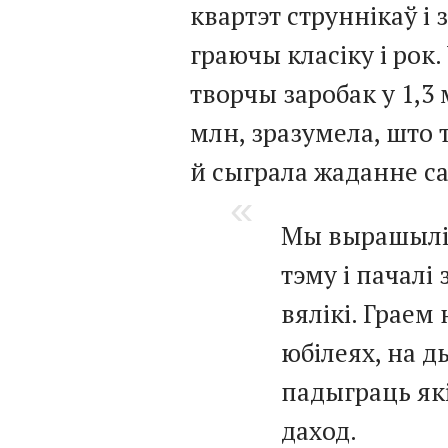
квартэт струннікаў і 
граючы класіку і рок
творчы заробак у 1,3 м
млн, зразумела, што 
й сыграла жаданне с
Мы вырашылі 
тэму і пачалі
вялікі. Граем
юбілеях, на 
падыграць які
даход.