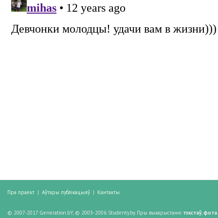
Пра праект
|
Аўтары публікацыяў
|
Кантакты
© 2007-2017 Generation.bY, © 2003-2006 Studenty.by. Пры выкарыстанні
тэкстаў
,
фота