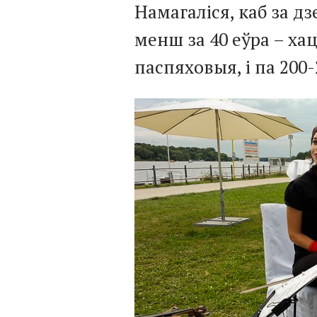
Намагаліся, каб за д
менш за 40 еўра – хац
паспяховыя, і па 200-