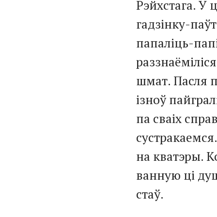
Рэйхстага. У 
гадзінку-паўт
папаліць-пап
раззнаёміліся 
шмат. Пасля п
ізноў пайграл
па сваіх справ
сустракаемся.
на кватэры. 
ванную ці ду
стаў.