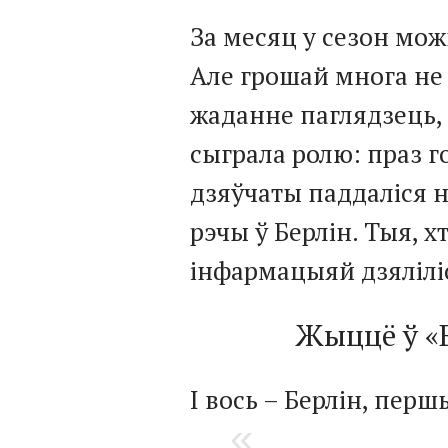
За месяц у сезон можн
Але грошай многа не
жаданне паглядзець, 
сыграла ролю: праз г
дзяўчаты паддаліся н
рэчы ў Берлін. Тыя, х
інфармацыяй дзялілі
Жыццё ў «В
І вось – Берлін, перш