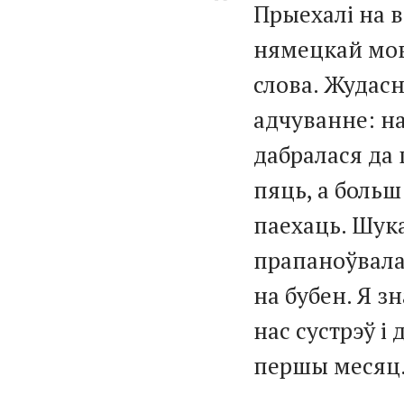
Прыехалі на в
нямецкай мове
слова. Жудас
адчуванне: н
дабралася да 
пяць, а больш
паехаць. Шука
прапаноўвала,
на бубен. Я з
нас сустрэў і
першы месяц