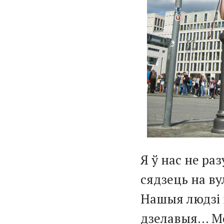
Я ў нас не ра
сядзець на ву
Нашыя людзі 
дзелавыя... М