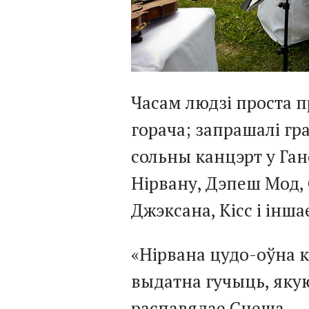
Часам людзі проста п
горача; запрашалі гр
сольны канцэрт у Гано
Нірвану, Дэпеш Мод, 
Джэксана, Кісс і інша
«Нірвана цудо-оўна к
выдатна гучыць, якую
распавядае Сцеша.