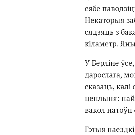
сябе паводзіц
Некаторыя заб
сядзяць з ба
кіламетр. Яны
У Берліне ўсе,
дарослага, мо
сказаць, калі
цеплыня: пайг
вакол натоўп 
Гэтыя паездк