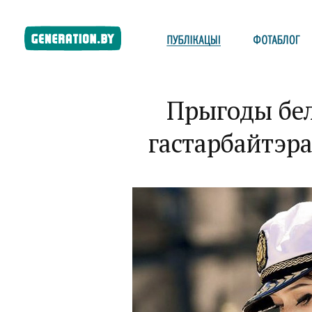
Прыгоды бе
гастарбайтэра