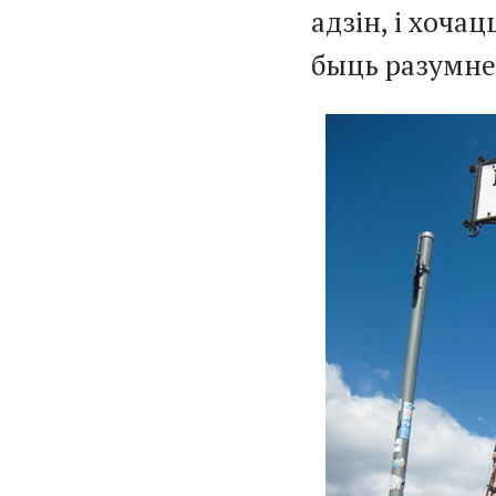
адзін, і хоча
быць разумней