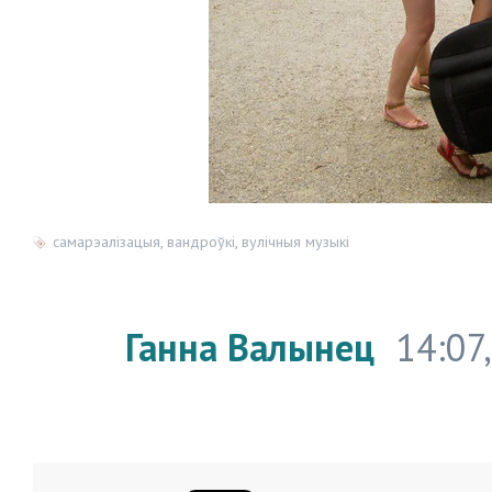
самарэалізацыя
,
вандроўкі
,
вулічныя музыкі
Ганна Валынец
14:07