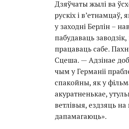
Дзяўчаты жылі ва ўсх
рускіх і в’етнамцаў, 
у заходні Берлін – на
пабудаваць заводзік,
працаваць сабе. Пахн
Сцеша. — Адзінае доб
чым у Германіі прабл
спакойны, як у фільм
акуратненькае, утуль
ветлівыя, ездзяць на
дапамагаюць».