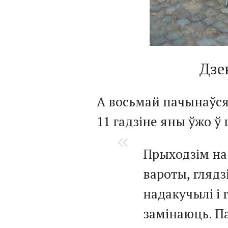
Дзе
А восьмай пачынаўся д
11 гадзіне яны ўжо ў 
Прыходзім на
вароты, глядз
надакучылі і 
замінаюць. П