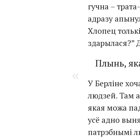
гучна – трата
адразу апыну
Хлопец толькі
здарылася?” Д
Плынь, як
У Берліне хоч
людзей. Там 
якая можа па
усё адно выня
патрэбнымі лю