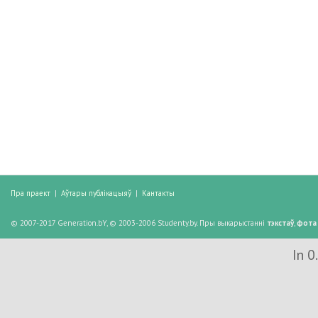
Пра праект
|
Аўтары публікацыяў
|
Кантакты
© 2007-2017 Generation.bY, © 2003-2006 Studenty.by. Пры выкарыстанні
тэкстаў
,
фота
In 0