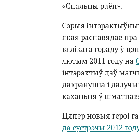
«Спальны раён».
Сэрыя інтэрактыўны
якая распавядае пра
вялікага гораду ў цэ
лютым 2011 году на
C
інтэрактыў даў магч
дакрануцца і далучы
каханьня ў шматпавя
Цяпер новыя героі г
да сустрэчы 2012 год