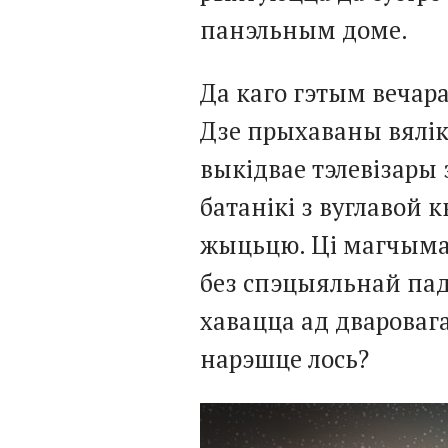
панэльным доме.
Да каго гэтым вечар
Дзе прыхаваны вялікі
выкідвае тэлевізары 
батанікі з вуглавой 
жыцьцю. Ці магчыма т
без спэцыяльнай пад
хавацца ад дваровага 
нарэшце лось?