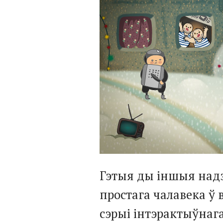
Гэтыя ды іншыя над
простага чалавека ў 
сэрыі інтэрактыўнаг