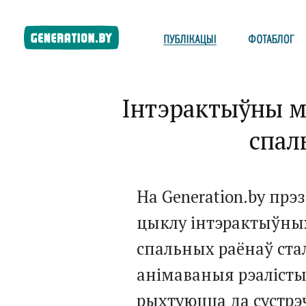
Інтэрактыўны м
спал
На Generation.by прэ
цыклу інтэрактыўны
спальных раёнаў ста
анімаваныя рэалістыч
рыхтуюцца да сустрэч