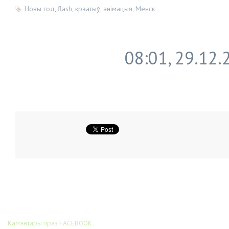
Новы год
,
flash
,
крэатыў
,
анімацыя
,
Менск
08:01, 29.12.
Камэнтары праз FACEBOOK