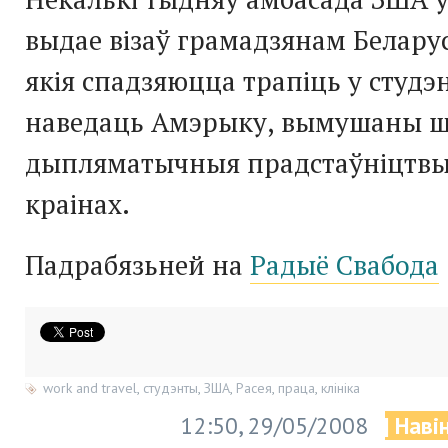
выдае візаў грамадзянам Беларус
якія спадзяюцца трапіць у студэн
наведаць Амэрыку, вымушаны 
дыпляматычныя прадстаўніцтвы
краінах.
Падрабязьней на
Радыё Свабода
work and travel
,
студэнты
,
ЗША
,
Расея
,
праца
,
клініка
12:50, 29/05/2008
| Наві