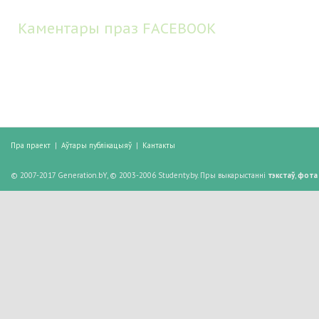
Каментары праз FACEBOOK
Пра праект
|
Аўтары публікацыяў
|
Кантакты
© 2007-2017 Generation.bY, © 2003-2006 Studenty.by. Пры выкарыстанні
тэкстаў
,
фота