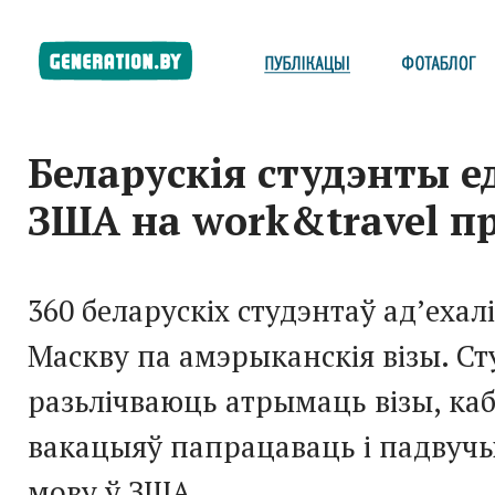
Беларускія студэнты е
ЗША на work&travel п
360 беларускіх студэнтаў ад’ехалі
Маскву па амэрыканскія візы. С
разьлічваюць атрымаць візы, каб
вакацыяў папрацаваць і падвуч
мову ў ЗША.