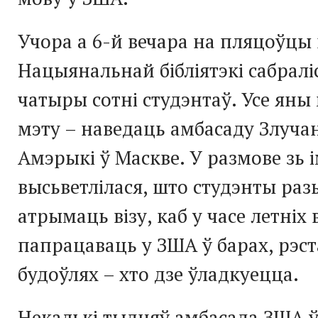
Учора а 6-й вечара на пляцоўцы
Нацыянальнай бібліятэкі сабралі
чатыры сотні студэнтаў. Усе яны
мэту – наведаць амбасаду Злуча
Амэрыкі ў Маскве. У размове зь і
высьветлілася, што студэнты раз
атрымаць візу, каб у часе летніх
папрацаваць у ЗША ў барах, рэс
будоўлях – хто дзе ўладкуецца.
Некалькі тыдняў амбасада ЗША ў