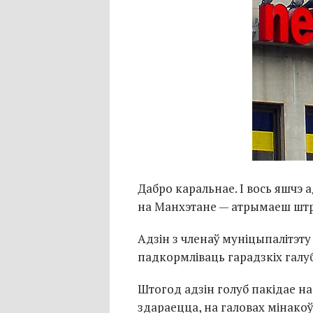
Дабро каральнае. І вось яшчэ 
на Манхэтане — атрымаеш шт
Адзін з членаў муніцыпалітэт
падкормліваць гарадзкіх галуб
Штогод адзін голуб пакідае на
здараецца, на галовах мінако