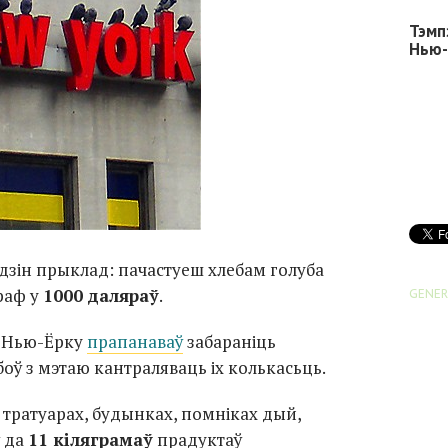
Тэмп
Нью-
адзін прыклад: пачастуеш хлебам голуба
раф у
1000 даляраў
.
GENER
у
Нью-Ёрку
прапанаваў
забараніць
оў з мэтаю кантраляваць іх колькасьць.
 тратуарах, будынках, помніках дый,
ў да
11 кіляграмаў
прадуктаў