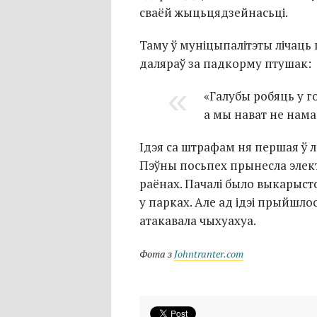
сваёй жыцьцядзейнасьці.
Таму ў муніцыпалітэты лічаць
даляраў за падкорму птушак:
«Галубы робяць у го
а мы нават не нама
Ідэя са штрафам ня першая ў 
Пэўны посьпех прынесла элек
раёнах. Пачалі было выкарысто
у парках. Але ад ідэі прыйшло
атакавала чыхуахуа.
Фота з
Johntranter.com