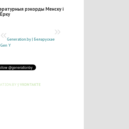
эратурныя рэкорды Менску і
Ёрку
Generation.by | Беларускае
Gen Y
ATION.BY ў
VKONTAKTE