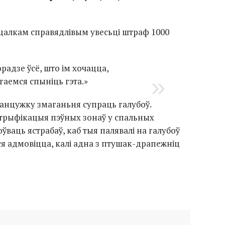
 цалкам справядлівым увесьці штраф 1000
радзе ўсё, што ім хочацца,
гаемся спыніць гэта.»
ланцужку змаганьня супраць галубоў.
трыфікацыя пэўных зонаў у спальных
ўваць ястрабаў, каб тыя палявалі на галубоў
ся адмовіцца, калі адна з
птушак-драпежніц