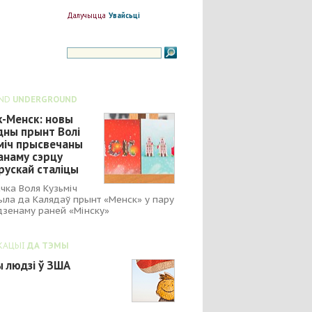
Далучыцца
Увайсьці
ND
UNDERGROUND
к-Менск: новы
дны прынт Волі
міч прысвечаны
анаму сэрцу
рускай сталіцы
чка Воля Кузьміч
ыла да Калядаў прынт «Менск» у пару
зенаму раней «Мінску»
КАЦЫІ
ДА ТЭМЫ
 людзі ў ЗША