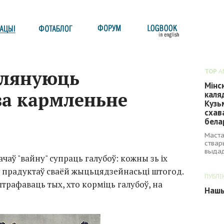
плянуюць
TOP
A
Мінс
за кармленьне
каля
Кузь
схав
бела
Маста
ствар
выдад
аў "вайну" супраць галубоў: кожны зь іх
ў прадуктаў сваёй жыцьцядзейнасьці штогод.
ПУБЛІ
трафаваць тых, хто корміць галубоў, на
Нашы