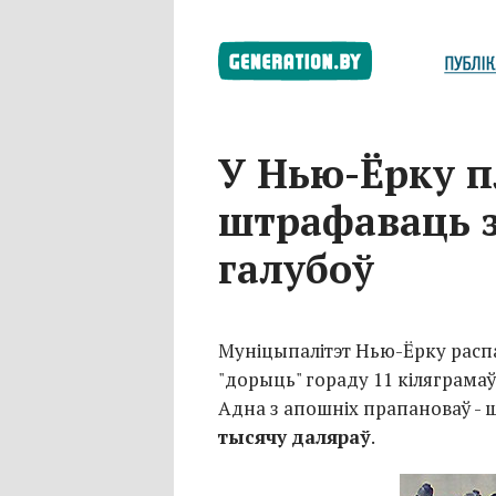
У Нью-Ёрку 
штрафаваць 
галубоў
Муніцыпалітэт Нью-Ёрку распач
"дорыць" гораду 11 кіляграма
Адна з апошніх прапановаў - ш
тысячу даляраў
.