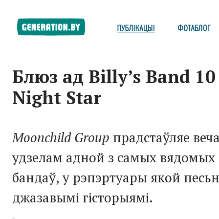
Блюз ад Billy’s Band 10
Night Star
Moonchild Group
прадстаўляе веч
удзелам адной з самых вядомых 
бандаў, у рэпэртуары якой песьн
джазавымі гісторыямі.