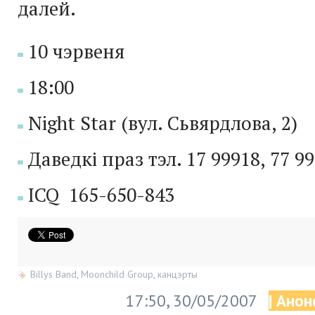
далей.
10 чэрвеня
18:00
Night Star (вул. Сьвярдлова, 2)
Даведкі праз тэл. 17 99918, 77 9
ICQ 165-650-843
Billys Band
,
Moonchild Group
,
канцэрты
17:50, 30/05/2007
| Анон