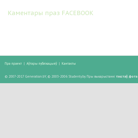
Каментары праз FACEBOOK
Пра праект
|
Аўтары публікацыяў
|
Кантакты
© 2007-2017 Generation.bY, © 2003-2006 Studenty.by. Пры выкарыстанні
тэкстаў
,
фота