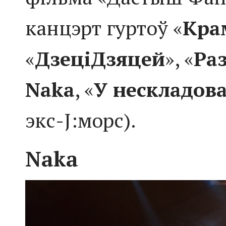
канцэрт гуртоў «
Кра
«
ДзеціДзяцей
», «
Раз
Naka
, «
У нескладов
экс-J:морс).
Naka