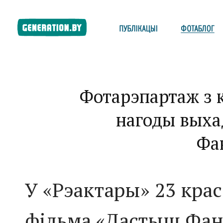
Фотарэпартаж з 
нагоды выха
Фа
У «Рэактары» 23 крас
фільма «Дастыш Фан