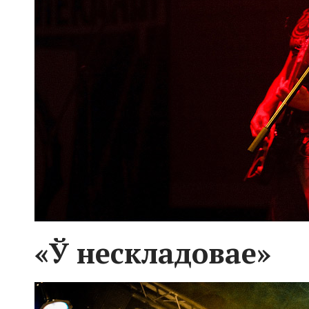
«Ў нескладовае»