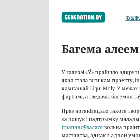
Багема алеем
У галерэі «Ў» прайшло адкрыц
якая стала вынікам праекту, 
кампаніяй Liqui Moly. У межах
фарбамі, а гледачы багемна таў
Праз арганізацыю такога творч
за пошук і падтрымку малады
прапаноўвалася
вольна праінт
мастацтва, аднак з адной ум