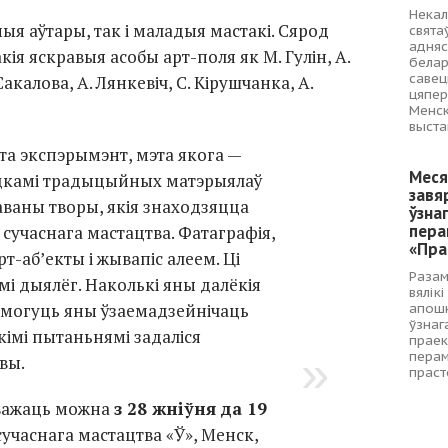
Некал
мыя аўтары, так і маладыя мастакі. Сярод
свята
адняс
ія яскравыя асобы арт-поля як М. Гулін, А.
белар
савец
Сакалова, А. Лянкевіч, С. Кірушчанка, А.
цяпер
Менск
выста
та экспэрымэнт, мэта якога —
Меся
одкамі традыцыйных матэрыялаў
завя
аваны творы, якія знаходзяцца
ўзна
пера
сучаснага мастацтва. Фатаграфія,
«Пра
рт-аб’екты і жывапіс алеем. Ці
Разам
мі дыялёг. Наколькі яны далёкія
вялік
і могуць яны ўзаемадзейнічаць
апошн
ўзнаг
кімі пытаньнямі задаліся
праек
перам
вы.
праст
зважаць можна
з 28 жніўня да 19
сучаснага мастацтва «Ў», Менск,