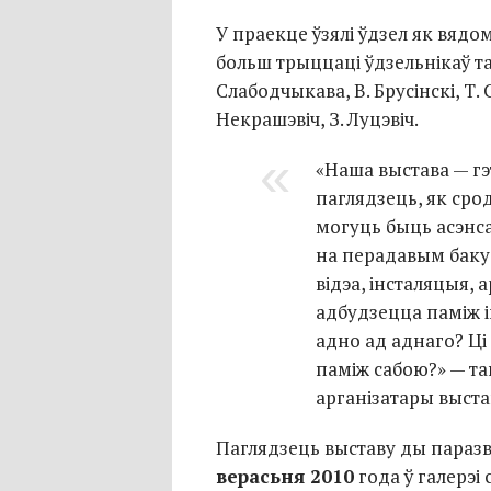
У праекце ўзялі ўдзел як вядо
больш трыццаці ўдзельнікаў так
Слабодчыкава, В. Брусінскі, Т. 
Некрашэвіч, З. Луцэвіч.
«Наша выстава — гэ
паглядзець, як ср
могуць быць асэнс
на перадавым баку 
відэа, інсталяцыя, а
адбудзецца паміж і
адно ад аднаго? Ц
паміж сабою?» — та
арганізатары выста
Паглядзець выставу ды пара
верасьня 2010
года ў галерэі 